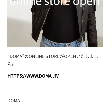
“DOMA”のONLINE STOREがOPENいたしまし
た。
HTTPS://WWW.DOMA.JP/
DOMA