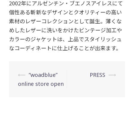
2002年にアルゼンチン・ブエノスアイレスにて
個性ある斬新なデザインとクオリティーの高い
素材のレザーコレクションとして誕生。薄くな
めしたレザーに洗いをかけたビンテージ加工や
カラーのジャケットは、上品でスタイリッシュ
なコーディネートに仕上げることが出来ます。
投
⟵
“woadblue”
PRESS
⟶
稿
online store open
ナ
ビ
ゲ
ー
シ