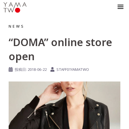
コ
ン
NEWS
テ
“DOMA” online store
ン
ツ
open
へ
ス
投稿日:
2018-06-22
STAFF01YAMATWO
キ
ッ
プ