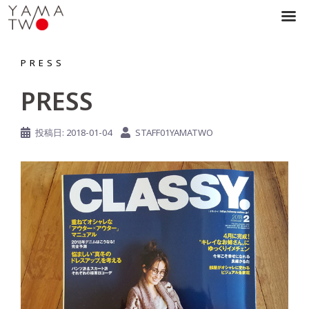
コ
ン
PRESS
テ
PRESS
ン
ツ
投稿日:
2018-01-04
STAFF01YAMATWO
へ
ス
キ
ッ
プ